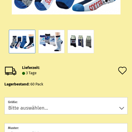
Lieferzeit:
A
3 Tage
d
Lagerbestand:
60
Pack
M
Größe:
Muster: