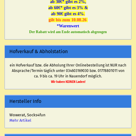
ab 30€* gibt es 2%,
ab 60€* gibt es 3% &
ab 90€ gibt es 4%
.
gilt bis zum 10.08.26
*Warenwert
Der Rabatt wird am Ende automatisch abgezogen
Hofverkauf & Abholstation
ein Hofverkauf bzw. die Abholung Ihrer Onlinebestellung ist NUR nach
Absprache/Termin täglich unter 034603169030 bzw. 01778801011 von
ca. 9 bis ca. 19 Uhr in Nauendorf möglich.
Wir haben KEINEN Laden!
Hersteller Info
Wowerat, Socks4fun
Mehr Artikel