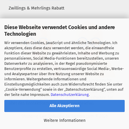
Zwillings & Mehrlings Rabatt
Diese Webseite verwendet Cookies und andere
Technologien
Wir verwenden Cookies, JavaScript und ähnliche Technologien. Ich
akzeptiere, dass diese dazu verwendet werden, die einwandfreie
Funktion dieser Website zu gewährleisten, Inhalte und Werbung zu
personalisieren, Social Media-Funktionen bereitzustellen, unseren
Datenverkehr zu analysieren, in der Regel pseudonymisierte
Benutzerprofile zu erstellen, vertrauenswürdige Social Media-, Werbe-
und Analysepartner über Ihre Nutzung unserer Website zu
informieren. Weitergehende Informationen und
Für alle Zwillings- &, Mehrlingseltern sowie kinderreiche
Einstellungsmöglichkeiten auch zum Widerrufsrecht finden Sie unter
Familien mit mind. 3 eigenen Kindern bis 18 Jahre! gewähren
„Cookie-Verwendung“ sowie in der „Datenschutzerklärung“, unten auf
wir einen "Zwillingsrabatt" in Höhe von mind. 5%* auf Ihre
der Seite nahe Impressum.
Datenschutzerklärung
.
Bestellungen (*auf Nachweis). Weitere Infos erhalten Sie
über das Kontaktformular oder Servicetelefon.
Alle Akzeptieren
Shopping Cart Software
by Gambio.com © 2026
Weitere Informationen