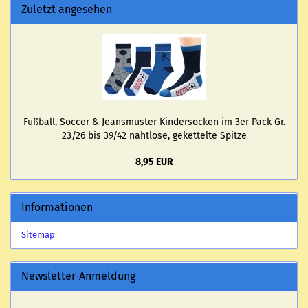
Zuletzt angesehen
Fuß­ball, Soc­cer & Jeans­mus­ter Kin­der­so­cken im 3er Pack Gr.
23/26 bis 39/42 naht­lo­se, ge­ket­tel­te Spit­ze
8,95 EUR
Informationen
Sitemap
Newsletter-Anmeldung