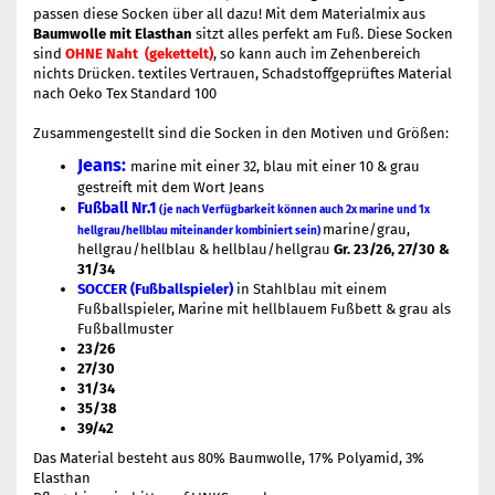
passen diese Socken über all dazu! Mit dem Materialmix aus
Baumwolle mit Elasthan
sitzt alles perfekt am Fuß. Diese Socken
sind
OHNE Naht (gekettelt)
, so kann auch im Zehenbereich
nichts Drücken. textiles Vertrauen, Schadstoffgeprüftes Material
nach Oeko Tex Standard 100
Zusammengestellt sind die Socken in den Motiven und Größen:
Jeans:
marine mit einer 32, blau mit einer 10 & grau
gestreift mit dem Wort Jeans
Fußball Nr.1
(je nach Verfügbarkeit können auch 2x marine und 1x
marine/grau,
hellgrau/hellblau miteinander kombiniert sein)
hellgrau/hellblau &
hellblau/hellgrau
Gr. 23/26, 27/30 &
31/34
SOCCER (Fußballspieler)
in Stahlblau mit einem
Fußballspieler, Marine mit hellblauem Fußbett & grau als
Fußballmuster
23/26
27/30
31/34
35/38
39/42
Das Material besteht aus 80% Baumwolle, 17% Polyamid, 3%
Elasthan