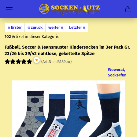
« Erster
« zurück
weiter »
Letzter »
102
Artikel in dieser Kategorie
Fuß­ball, Soc­cer & Jeans­mus­ter Kin­der­so­cken im 3er Pack Gr.
23/26 bis 39/42 naht­lo­se, ge­ket­tel­te Spit­ze
*
(Art.Nr.:
d3189.ju
)
Wowerat,
Socks4fun