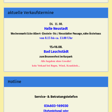
aktuelle Verkaufstermine
Di. 11. 08.
Halle Neustadt
Wochenmarkt Ecke Albert- Einstein- Str. / Neustädter Passage, nähe Ärztehaus
von 8.15 bis ca. 13.00 Uhr
15.+16.08.
Bad Lauchstädt
zum Brunnenfest im Kurpark
Alle Angaben ohne Gewähr!
kein Verkauf bei Regen, Wind, Krankheit...
Hotline
Service- & Betratungstelefon
034603-169030
(Rufumleitung) oder