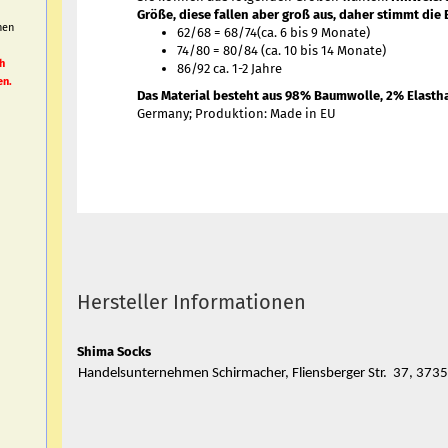
Größe, diese fallen aber groß aus, daher stimmt die 
nen
62/68 = 68/74(ca. 6 bis 9 Monate)
h
74/80 = 80/84 (ca. 10 bis 14 Monate)
h
86/92 ca. 1-2 Jahre
en.
Das Material besteht aus 98% Baumwolle, 2% Elasth
Germany; Produktion: Made in EU
Hersteller Informationen
Shima Socks
Handelsunternehmen Schirmacher, Fliensberger Str. 37, 37