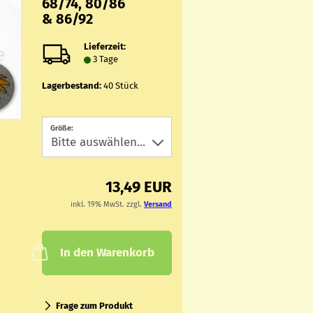
68/74, 80/86
& 86/92
Lieferzeit:
3 Tage
Lagerbestand:
40
Stück
Größe:
13,49 EUR
inkl. 19% MwSt. zzgl.
Versand
In den Warenkorb
Frage zum Produkt