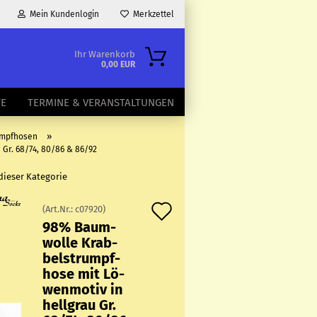
Mein Kundenlogin
Merkzettel
Ihr Warenkorb
0,00 EUR
TE
TERMINE & VERANSTALTUNGEN
»
umpfhosen
Gr. 68/74, 80/86 & 86/92
 dieser Kategorie
Auf
(Art.Nr.:
c07920
)
98% Baum­
den
wol­le Krab­
Merkzettel
bel­strumpf­
ho­se mit Lö­
wen­mo­tiv in
hell­grau Gr.