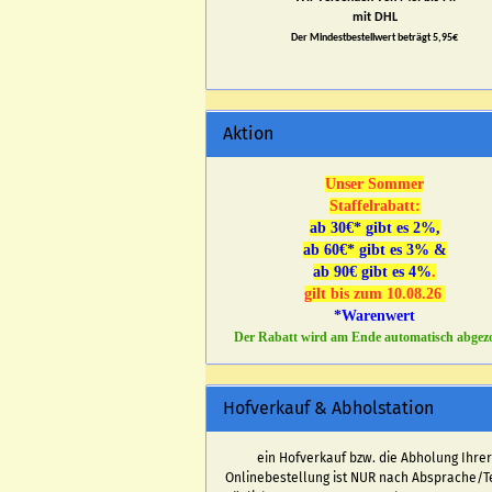
mit DHL
Der Mindestbestellwert beträgt 5,95€
Aktion
Unser Sommer
Staffelrabatt:
ab 30€* gibt es 2%,
ab 60€* gibt es 3% &
ab 90€ gibt es 4%
.
gilt bis zum 10.08.26
*Warenwert
Der Rabatt wird am Ende automatisch abgez
Hofverkauf & Abholstation
ein Hofverkauf bzw. die Abholung Ihre
Onlinebestellung ist NUR nach Absprache/T