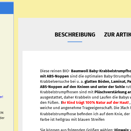
BESCHREIBUNG
ZUR ARTI
Diese reinen BIO-
Baumwoll Baby-Krabbelstrumpfho
mit ABS-Noppen
sind die optimalen Baby-Strumpfho
Krabbelversuche bei u. a.
glatten Böden, Laminat, Pa
ABS-Noppen auf den Knieen und unter der Sohle
rut
Krabbelstrumpfhosen sind mit
Plüschverstärkung a
ausgestattet, daher Krabbeln und Laufen die Babys
er!
den Füßen.
I
hr Kind trägt 100% Natur auf der Haut!
,
weiche und angenehme Trageeigenschaft. Die 3fach 
cht
Krabbelstrumpfhose befinden ich auf dem Knie, de
der
Farbe ist hellgrau mit blauen Streifen
Sie können aus folgenden Größen wählen:
Hinweis: 