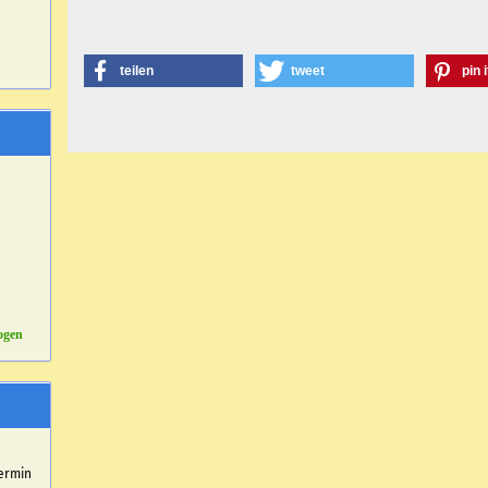
teilen
tweet
pin i
ogen
r
ermin