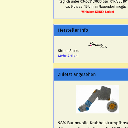
täglich unter 034603169030 bzw. 0177880101
ca. 9 bis ca. 19 Uhr in Nauendorf möglich
Wir haben KEINEN Laden!
Hersteller Info
Shima Socks
Mehr Artikel
Zuletzt angesehen
98% Baum­wol­le Krab­bel­strumpf­ho­s