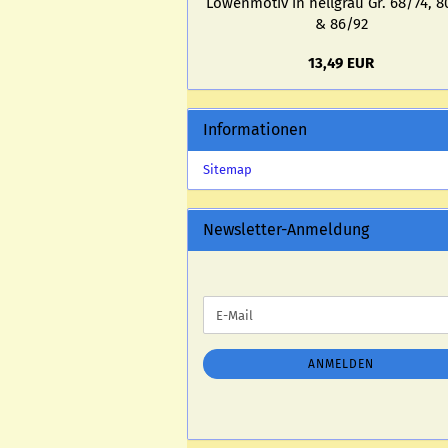
Lö­wen­mo­tiv in hell­grau Gr. 68/74, 
& 86/92
13,49 EUR
Informationen
Sitemap
Newsletter-Anmeldung
WEITER
E-
ZUR
Mail
NEWSLETTER-
ANMELDUNG
ANMELDEN