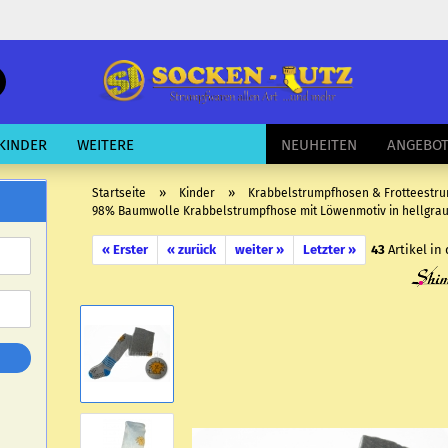
schnelle
Suche
E-Mail
KINDER
WEITERE
NEUHEITEN
ANGEBO
Passwort
»
»
Startseite
Kinder
Krabbelstrumpfhosen & Frotteestr
98% Baumwolle Krabbelstrumpfhose mit Löwenmotiv in hellgrau 
« Erster
« zurück
weiter »
Letzter »
43
Artikel in
Konto erstellen
Passwort vergessen?