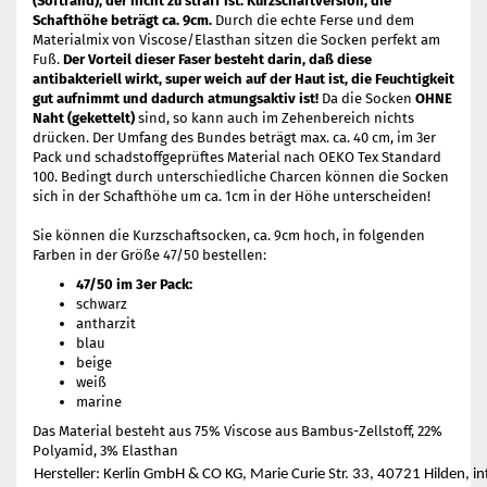
(Softrand), der nicht zu straff ist.
Kurzschaftversion; die
Schafthöhe beträgt ca. 9cm.
Durch die echte Ferse und dem
Materialmix von Viscose/Elasthan sitzen die Socken perfekt am
Fuß.
Der Vorteil dieser Faser besteht darin, daß diese
antibakteriell wirkt, super weich auf der Haut ist, die Feuchtigkeit
gut aufnimmt und dadurch atmungsaktiv ist!
Da die Socken
OHNE
Naht (gekettelt)
sind, so kann auch im Zehenbereich nichts
drücken. Der Umfang des Bundes beträgt max. ca. 40 cm, im 3er
Pack und schadstoffgeprüftes Material nach OEKO Tex Standard
100. Bedingt durch unterschiedliche Charcen können die Socken
sich in der Schafthöhe um ca. 1cm in der Höhe unterscheiden!
Sie können die Kurzschaftsocken, ca. 9cm hoch, in folgenden
Farben in der Größe 47/50 bestellen:
47/50 im 3er Pack:
schwarz
antharzit
blau
beige
weiß
marine
Das Material besteht aus 75% Viscose aus Bambus-Zellstoff, 22%
Polyamid, 3% Elasthan
Hersteller: Kerlin GmbH & CO KG, Marie Curie Str. 33, 40721 Hilden, i