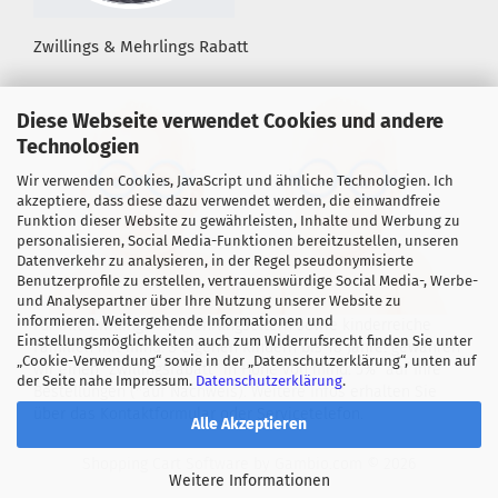
Zwillings & Mehrlings Rabatt
Diese Webseite verwendet Cookies und andere
Technologien
Wir verwenden Cookies, JavaScript und ähnliche Technologien. Ich
akzeptiere, dass diese dazu verwendet werden, die einwandfreie
Funktion dieser Website zu gewährleisten, Inhalte und Werbung zu
personalisieren, Social Media-Funktionen bereitzustellen, unseren
Datenverkehr zu analysieren, in der Regel pseudonymisierte
Benutzerprofile zu erstellen, vertrauenswürdige Social Media-, Werbe-
und Analysepartner über Ihre Nutzung unserer Website zu
informieren. Weitergehende Informationen und
Für alle Zwillings- &, Mehrlingseltern sowie kinderreiche
Einstellungsmöglichkeiten auch zum Widerrufsrecht finden Sie unter
Familien mit mind. 3 eigenen Kindern bis 18 Jahre! gewähren
„Cookie-Verwendung“ sowie in der „Datenschutzerklärung“, unten auf
wir einen "Zwillingsrabatt" in Höhe von mind. 5%* auf Ihre
der Seite nahe Impressum.
Datenschutzerklärung
.
Bestellungen (*auf Nachweis). Weitere Infos erhalten Sie
über das Kontaktformular oder Servicetelefon.
Alle Akzeptieren
Shopping Cart Software
by Gambio.com © 2026
Weitere Informationen