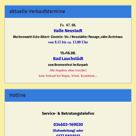
aktuelle Verkaufstermine
Fr. 07. 08.
Halle Neustadt
Wochenmarkt Ecke Albert- Einstein- Str. / Neustädter Passage, nähe Ärztehaus
von 8.15 bis ca. 13.00 Uhr
15.+16.08.
Bad Lauchstädt
zum Brunnenfest im Kurpark
Alle Angaben ohne Gewähr!
kein Verkauf bei Regen, Wind, Krankheit...
Hotline
Service- & Betratungstelefon
034603-169030
(Rufumleitung) oder
0177 8801011