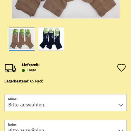
Lieferzeit:
A
3 Tage
d
Lagerbestand:
65
Pack
M
Größe:
Farbe: