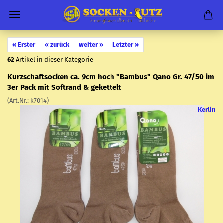
« Erster
« zurück
weiter »
Letzter »
62
Artikel in dieser Kategorie
Kurz­schaftso­cken ca. 9cm hoch "Bam­bus" Qano Gr. 47/50 im
3er Pack mit Softrand & ge­ket­telt
(Art.Nr.:
k7014
)
Kerlin