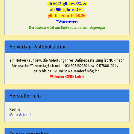
ab 60€* gibt es 3% &
ab 90€ gibt es 4%
.
gilt bis zum 10.08.26
*Warenwert
Der Rabatt wird am Ende automatisch abgezogen
Hofverkauf & Abholstation
ein Hofverkauf bzw. die Abholung Ihrer Onlinebestellung ist NUR nach
Absprache/Termin täglich unter 034603169030 bzw. 01778801011 von
ca. 9 bis ca. 19 Uhr in Nauendorf möglich.
Wir haben KEINEN Laden!
Hersteller Info
Kerlin
Mehr Artikel