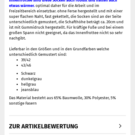
Innenfrottee sind diese Socken auch robust und halten auch
etwas wärmer.
optimal daher für die Arbeit und im
Freizeitbereich einsetzbar. ohne Ferse hergestellt und mit einer
super flachen Naht, fast gekettelt, die Socken sind an der Seite
unterschiedlich gemustert, die Schafthöhe beträgt ca. 20cm und
ist mit Gummidruck hergestellt. Für kräftige Fuße und bei einem
großen Spann nicht geeignet, da das Innenfrottee nicht so sehr
nachgibt.
Lieferbar in den Größen und in den Grundfarben welche
unterschiedlich Gemustert sind:
39/42
43/46
Schwarz
dunkelgrau
hellgrau
jeansblau
Das Material besteht aus 65% Baumwolle, 30% Polyester, 5%
sonstige Fasern
ZUR ARTIKELBEWERTUNG