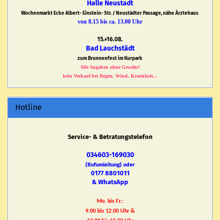
Halle Neustadt
Wochenmarkt Ecke Albert- Einstein- Str. / Neustädter Passage, nähe Ärztehaus
von 8.15 bis ca. 13.00 Uhr
15.+16.08.
Bad Lauchstädt
zum Brunnenfest im Kurpark
Alle Angaben ohne Gewähr!
kein Verkauf bei Regen, Wind, Krankheit...
Hotline
Service- & Betratungstelefon
034603-169030
(Rufumleitung) oder
0177 8801011
& WhatsApp
Mo. bis Fr.:
9.00 bis 12.00 Uhr &