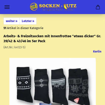
weiter »
Letzter »
51
Artikel in dieser Kategorie
Arbeits-​ & Frei­zeit­so­cken mit In­nen­frot­tee "etwas di­cker" Gr.
39/42 & 43/46 im 5er Pack
(Art.Nr.:
k4123-​5
)
Kerlin