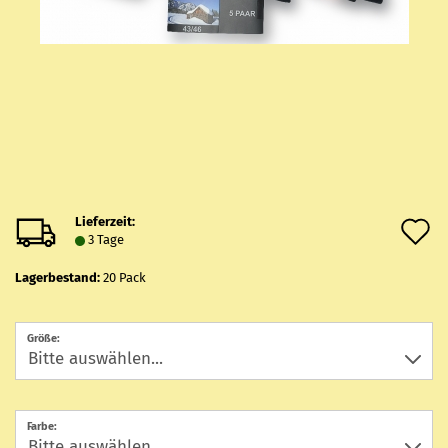
Lieferzeit:
A
3 Tage
d
Lagerbestand:
20
Pack
M
Größe:
Farbe: