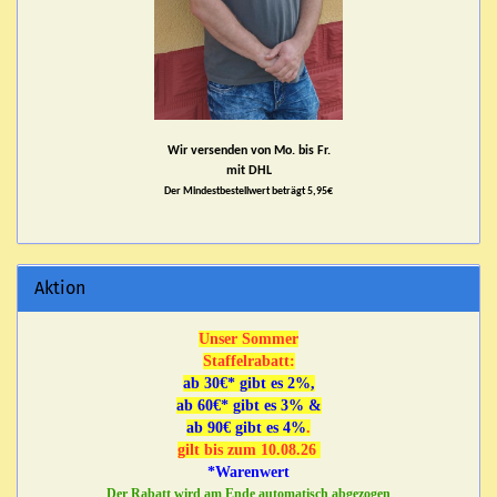
Wir versenden von Mo. bis Fr.
mit DHL
Der Mindestbestellwert beträgt 5,95€
Aktion
Unser Sommer
Staffelrabatt:
ab 30€* gibt es 2%,
ab 60€* gibt es 3% &
ab 90€ gibt es 4%
.
gilt bis zum 10.08.26
*Warenwert
Der Rabatt wird am Ende automatisch abgezogen