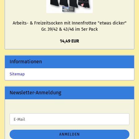
Arbeits-​ & Frei­zeit­so­cken mit In­nen­frot­tee "etwas di­cker"
Gr. 39/42 & 43/46 im 5er Pack
14,49 EUR
Informationen
Sitemap
Newsletter-Anmeldung
WEITER
E-
ZUR
Mail
NEWSLETTER-
ANMELDUNG
ANMELDEN