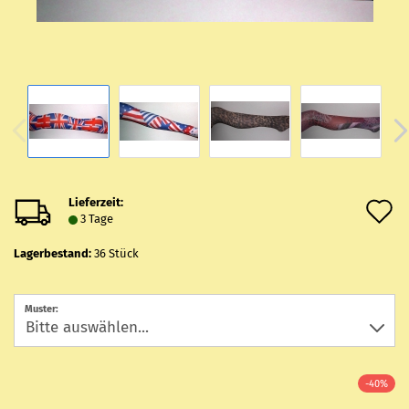
Lieferzeit:
A
3 Tage
d
Lagerbestand:
36
Stück
M
Muster:
-40%