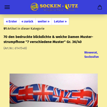
« Erster
« zurück
weiter »
Letzter »
91
Artikel in dieser Kategorie
70 den be­druck­te blick­dich­te & wei­che Damen Mus­ter­
strumpf­ho­se "7 ver­schie­de­ne Mus­ter" Gr. 36/40
(Art.Nr.:
d141548
)
Wowerat,
Socks4fun