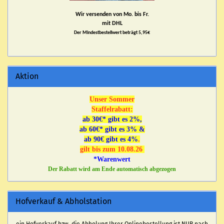
Wir versenden von Mo. bis Fr.
mit DHL
Der Mindestbestellwert beträgt 5,95€
Aktion
Unser Sommer
Staffelrabatt:
ab 30€* gibt es 2%,
ab 60€* gibt es 3% &
ab 90€ gibt es 4%
.
gilt bis zum 10.08.26
*Warenwert
Der Rabatt wird am Ende automatisch abgezogen
Hofverkauf & Abholstation