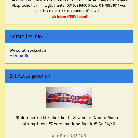
ein Hofverkauf bzw. die Abholung Ihrer Onlinebestellung ist NUR nach
Absprache/Termin täglich unter 034603169030 bzw. 01778801011 von
ca. 9 bis ca. 19 Uhr in Nauendorf möglich.
Wir haben KEINEN Laden!
Hersteller Info
Wowerat, Socks4fun
Mehr Artikel
Zuletzt angesehen
70 den be­druck­te blick­dich­te & wei­che Damen Mus­ter­
strumpf­ho­se "7 ver­schie­de­ne Mus­ter" Gr. 36/40
alte Preis 9,95 EUR