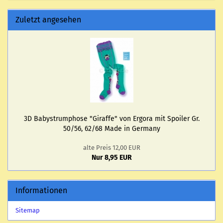
Zuletzt angesehen
3D Ba­by­strum­pho­se "Gi­raf­fe" von Er­go­ra mit Spoi­ler Gr.
50/56, 62/68 Made in Ger­ma­ny
alte Preis 12,00 EUR
Nur 8,95 EUR
Informationen
Sitemap