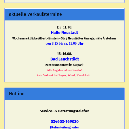
aktuelle Verkaufstermine
Di. 11. 08.
Halle Neustadt
Wochenmarkt Ecke Albert- Einstein- Str. / Neustädter Passage, nähe Ärztehaus
von 8.15 bis ca. 13.00 Uhr
15.+16.08.
Bad Lauchstädt
zum Brunnenfest im Kurpark
Alle Angaben ohne Gewähr!
kein Verkauf bei Regen, Wind, Krankheit...
Hotline
Service- & Betratungstelefon
034603-169030
(Rufumleitung) oder