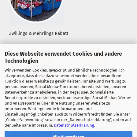
Zwillings & Mehrlings Rabatt
Diese Webseite verwendet Cookies und andere
Technologien
Wir verwenden Cookies, JavaScript und ähnliche Technologien. Ich
akzeptiere, dass diese dazu verwendet werden, die einwandfreie
Funktion dieser Website zu gewährleisten, Inhalte und Werbung zu
personalisieren, Social Media-Funktionen bereitzustellen, unseren
Datenverkehr zu analysieren, in der Regel pseudonymisierte
Benutzerprofile zu erstellen, vertrauenswürdige Social Media-, Werbe-
und Analysepartner über Ihre Nutzung unserer Website zu
informieren. Weitergehende Informationen und
Für alle Zwillings- &, Mehrlingseltern sowie kinderreiche
Einstellungsmöglichkeiten auch zum Widerrufsrecht finden Sie unter
Familien mit mind. 3 eigenen Kindern bis 18 Jahre! gewähren
„Cookie-Verwendung“ sowie in der „Datenschutzerklärung“, unten auf
wir einen "Zwillingsrabatt" in Höhe von mind. 5%* auf Ihre
der Seite nahe Impressum.
Datenschutzerklärung
.
Bestellungen (*auf Nachweis). Weitere Infos erhalten Sie
über das Kontaktformular oder Servicetelefon.