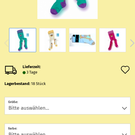
Lieferzeit:
A
3 Tage
d
Lagerbestand:
18
Stück
M
Größe:
Farbe: