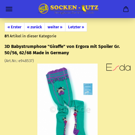
« Erster
« zurück
weiter »
Letzter »
81
Artikel in dieser Kategorie
3D Ba­by­strum­pho­se "Gi­raf­fe" von Er­go­ra mit Spoi­ler Gr.
50/56, 62/68 Made in Ger­ma­ny
(Art.Nr.:
e948537
)