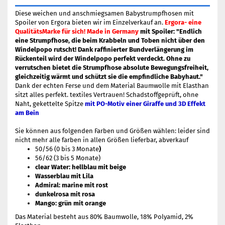
Diese weichen und anschmiegsamen Babystrumpfhosen mit
Spoiler von Ergora bieten wir im Einzelverkauf an.
Ergora- eine
QualitätsMarke für sich! Made in Germany
mit Spoiler: "Endlich
eine Strumpfhose, die beim Krabbeln und Toben nicht über den
Windelpopo rutscht! Dank raffinierter Bundverlängerung im
Rückenteil wird der Windelpopo perfekt verdeckt. Ohne zu
verrutschen bietet die Strumpfhose absolute Bewegungsfreiheit,
gleichzeitig wärmt und schützt sie die empfindliche Babyhaut."
Dank der echten Ferse und dem Material Baumwolle mit Elasthan
sitzt alles perfekt. textiles Vertrauen! Schadstoffgeprüft, ohne
Naht, gekettelte Spitze
mit PO-Motiv einer Giraffe und 3D Effekt
am Bein
Sie können aus folgenden Farben und Größen wählen: leider sind
nicht mehr alle farben in allen Größen lieferbar, abverkauf
50/56 (0 bis 3 Monate
)
56/62 (3 bis 5 Monate)
clear Water: hellblau mit beige
Wasserblau mit Lila
Admiral: marine mit rost
dunkelrosa mit rosa
Mango: grün mit orange
Das Material besteht aus 80% Baumwolle, 18% Polyamid, 2%