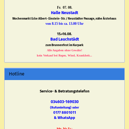
Fr. 07. 08.
Halle Neustadt
Wochenmarkt Ecke Albert- Einstein- Str. / Neustädter Passage, nähe Ärztehaus
von 8.15 bis ca. 13.00 Uhr
15.+16.08.
Bad Lauchstädt
zum Brunnenfest im Kurpark
Alle Angaben ohne Gewähr!
kein Verkauf bei Regen, Wind, Krankheit...
Hotline
Service- & Betratungstelefon
034603-169030
(Rufumleitung) oder
0177 8801011
& WhatsApp