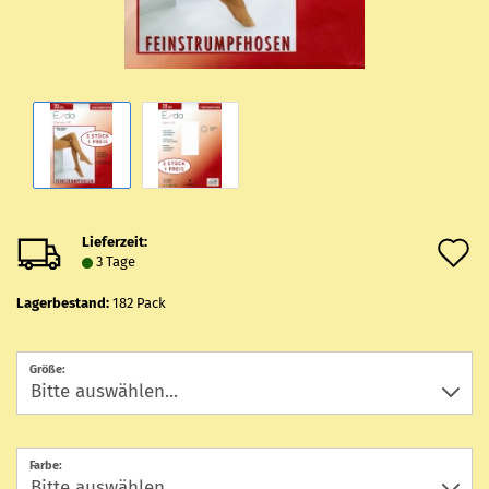
Lieferzeit:
A
3 Tage
d
Lagerbestand:
182
Pack
M
Größe:
Farbe: