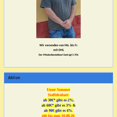
Wir versenden von Mo. bis Fr.
mit DHL
Der Mindestbestellwert beträgt 5,95€
Aktion
Unser Sommer
Staffelrabatt:
ab 30€* gibt es 2%,
ab 60€* gibt es 3% &
ab 90€ gibt es 4%
.
gilt bis zum 10.08.26