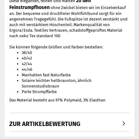
20 den
Diese eleganten, feinen und matten
Feinstrumpfhosen
ohne Zwickel bieten wir im Einzelverkauf
an. Der bequeme und druckfreier Wohlfühlbund sorgt für ein
angenehmes Tragegefühl. Die Fußspitze ist dezent verstärkt und
auch mit verstärktem Höschenteil. Markenqualität von
Ergora/Esda. Textiles Vertrauen, schadstoffgeprüftes Material
nach oeko Tex standard 100
Sie können folgende Größen und Farben bestellen:
38/40
40/42
42/44
44/46
Manhatten fast Naturfarbe
Solaire leichter hellbraunton, ähnlich
Sonnenstudiobraun
Perle Strumpffarbe
Das Material besteht aus 97% Polymaid, 3% Elasthan
ZUR ARTIKELBEWERTUNG