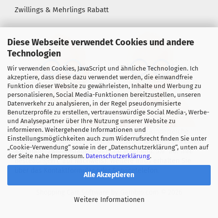
Zwillings & Mehrlings Rabatt
Diese Webseite verwendet Cookies und andere
Technologien
Wir verwenden Cookies, JavaScript und ähnliche Technologien. Ich
akzeptiere, dass diese dazu verwendet werden, die einwandfreie
Funktion dieser Website zu gewährleisten, Inhalte und Werbung zu
personalisieren, Social Media-Funktionen bereitzustellen, unseren
Datenverkehr zu analysieren, in der Regel pseudonymisierte
Benutzerprofile zu erstellen, vertrauenswürdige Social Media-, Werbe-
und Analysepartner über Ihre Nutzung unserer Website zu
informieren. Weitergehende Informationen und
Für alle Zwillings- &, Mehrlingseltern sowie kinderreiche
Einstellungsmöglichkeiten auch zum Widerrufsrecht finden Sie unter
Familien mit mind. 3 eigenen Kindern bis 18 Jahre! gewähren
„Cookie-Verwendung“ sowie in der „Datenschutzerklärung“, unten auf
wir einen "Zwillingsrabatt" in Höhe von mind. 5%* auf Ihre
der Seite nahe Impressum.
Datenschutzerklärung
.
Bestellungen (*auf Nachweis). Weitere Infos erhalten Sie
über das Kontaktformular oder Servicetelefon.
Alle Akzeptieren
Shopping Cart Software
by Gambio.com © 2026
Weitere Informationen