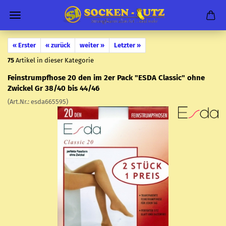
« Erster
« zurück
weiter »
Letzter »
75
Artikel in dieser Kategorie
Fe­in­strumpf­ho­se 20 den im 2er Pack "ESDA Clas­sic" ohne
Zwi­ckel Gr 38/40 bis 44/46
(Art.Nr.:
esda665595
)