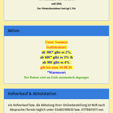
mit DHL
Der Mindestbestellwert beträgt 5,95€
Aktion
Unser Sommer
Staffelrabatt:
ab 30€* gibt es 2%,
ab 60€* gibt es 3% &
ab 90€ gibt es 4%
.
gilt bis zum 10.08.26
*Warenwert
Der Rabatt wird am Ende automatisch abgezogen
Hofverkauf & Abholstation
ein Hofverkauf bzw. die Abholung Ihrer Onlinebestellung ist NUR nach
Absprache/Termin täglich unter 034603169030 bzw. 01778801011 von