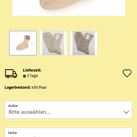
Lieferzeit:
A
3 Tage
d
Lagerbestand:
450
Paar
M
Größe:
Farbe: