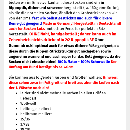
bieten wir im Einzelverkauf an. diese Socken sind
ein in
Rippoptik, dicker und schwerer
hergestellt (ca. 160g eine Socke),
als die die normalen Socken; ähnlich den Grobstricksocken wie
von der Oma.
fast wie Selbst gestrickt!!! und auch für dickere
Beine gut geeigent!
Made in Germany! Hergestellt in Deutschland!
auch für Socken Lutz.
mit echter Ferse für perfekten Sitz
OHNE Naht, handgekettelt ; daher kann auch im
hergestellt.
Zehenbeich nichts drücken! in 2:2 Rippoptik 3E
Ohne
Gummidruck!
optimal auch für etwas dickere Füße geeignet, da
diese durch die Rippen-Strickstruktur gut nachgeben sowie
angenehm wärmend und auch super für das Bett geeignet, da die
Socken nicht einschneiden!
100% Natur - 100% Schurwolle
Der
Umfang am Bund beträgt bis ca. 40cm
Sie können aus folgenden Farben und Größen wählen:
Hinweis:
diese sehen zwar im Fuß groß und breit aus aber die laufen nach
der 1. Wäsche noch ein!
leider sind nicht mehr alle Farben in allen Größen
lieferbar!
Wollweiß
hellbeige melliert
hellbraun melliert
35/36
37/38
35/38