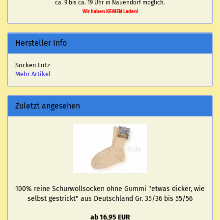
ca. 9 bis ca. 19 Uhr in Nauendorf möglich.
Wir haben KEINEN Laden!
Hersteller Info
Socken Lutz
Mehr Artikel
Zuletzt angesehen
100% reine Schur­woll­so­cken ohne Gummi "etwas di­cker, wie
selbst ge­strickt" aus Deutsch­land Gr. 35/36 bis 55/56
ab 16,95 EUR