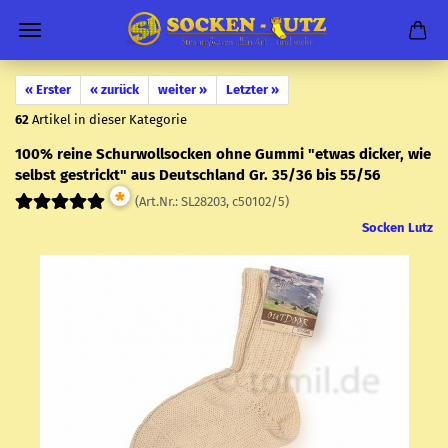
« Erster
« zurück
weiter »
Letzter »
62
Artikel in dieser Kategorie
100% reine Schur­woll­so­cken ohne Gummi "etwas di­cker, wie
selbst ge­strickt" aus Deutsch­land Gr. 35/36 bis 55/56
*
(Art.Nr.:
SL28203, c50102/5
)
Socken Lutz