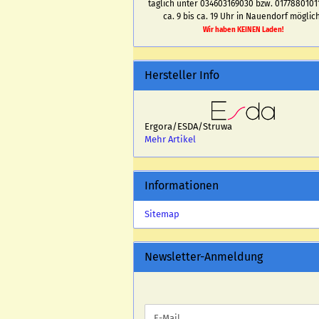
täglich unter 034603169030 bzw. 0177880101
ca. 9 bis ca. 19 Uhr in Nauendorf möglich
Wir haben KEINEN Laden!
Hersteller Info
Ergora/ESDA/Struwa
Mehr Artikel
Informationen
Sitemap
Newsletter-Anmeldung
WEITER
E-