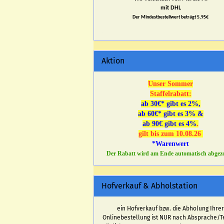
mit DHL
Der Mindestbestellwert beträgt 5,95€
Aktion
Unser Sommer
Staffelrabatt:
ab 30€* gibt es 2%,
ab 60€* gibt es 3% &
ab 90€ gibt es 4%
.
gilt bis zum 10.08.26
*Warenwert
Der Rabatt wird am Ende automatisch abgez
Hofverkauf & Abholstation
ein Hofverkauf bzw. die Abholung Ihre
Onlinebestellung ist NUR nach Absprache/T