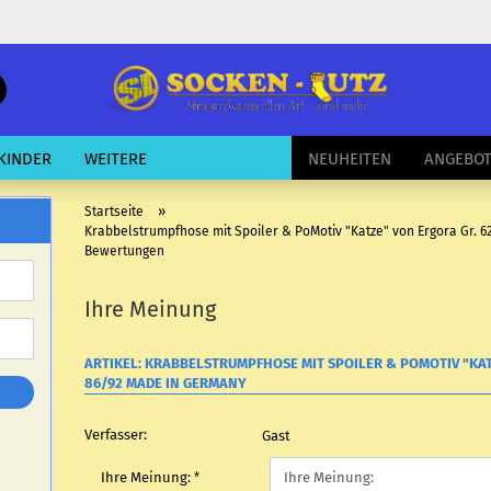
schnelle
Suche
E-Mail
KINDER
WEITERE
NEUHEITEN
ANGEBO
Passwort
»
Startseite
Krabbelstrumpfhose mit Spoiler & PoMotiv "Katze" von Ergora Gr. 
Bewertungen
Ihre Meinung
Konto erstellen
Passwort vergessen?
ARTIKEL: KRABBELSTRUMPFHOSE MIT SPOILER & POMOTIV "KAT
86/92 MADE IN GERMANY
Verfasser:
Gast
Ihre Meinung: