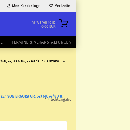
Mein Kundenlogin
Merkzettel
Ihr Warenkorb
0,00 EUR
TE
TERMINE & VERANSTALTUNGEN
»
62/68, 74/80 & 86/92 Made in Germany
ZE" VON ERGORA GR. 62/68, 74/80 &
* Pflichtangabe